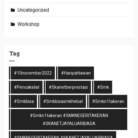
Uncategorized
Workshop
Tag
#10november2022
#haripahlawan
#pencaksilat
#skanetberprestasi
#smk
#smkbisa
#smkbisasmkhebat
#smkn1takeran
#smkn1takeran #SMKNEGERITAKERAN
#SKANETJAYALUARBIASA
#SMKNEGERITAKERAN #SKANETJAYALUARBIASA