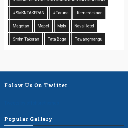
#SMKNTAKERAN
#taruna
Kemerdekaan
Magetan
Mapel
Mpls
Nava Hotel
Smkn Takeran
Tata Boga
Tawangmangu
Folow Us On Twitter
Tweets by offshorethemes
Popular Gallery