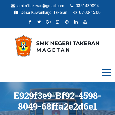
smkn1takeran@gmail.com
0351439094
Desa Kuwonharjo, Takeran
07.00-15.00
Situs Resmi SMKN Takeran
SMK Negeri Takeran
E929f3e9-Bf92-4598-
8049-68ffa2e2d6e1