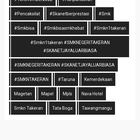
#pencaksilat
#skanetberprestasi
#smk
#smkbisa
#smkbisasmkhebat
#smkn1takeran
#smkn1takeran #SMKNEGERITAKERAN
#SKANETJAYALUARBIASA
#SMKNEGERITAKERAN #SKANETJAYALUARBIASA
#SMKNTAKERAN
#taruna
Kemerdekaan
Magetan
Mapel
Mpls
Nava Hotel
Smkn Takeran
Tata Boga
Tawangmangu