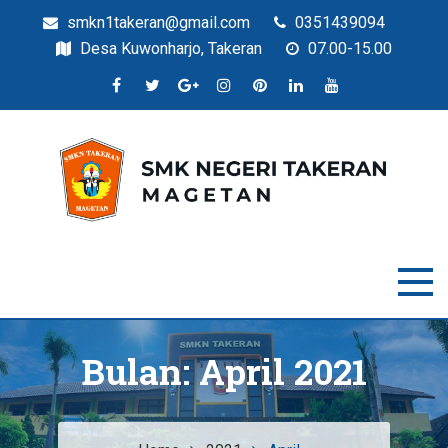
smkn1takeran@gmail.com
0351439094
Desa Kuwonharjo, Takeran
07.00-15.00
Situs Resmi SMKN Takeran
SMK Negeri Takeran
Bulan:
April 2021