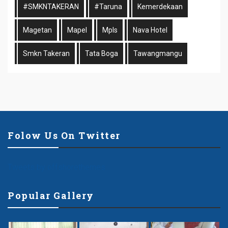
#SMKNTAKERAN
#taruna
Kemerdekaan
Magetan
Mapel
Mpls
Nava Hotel
Smkn Takeran
Tata Boga
Tawangmangu
Folow Us On Twitter
Tweets by offshorethemes
Popular Gallery