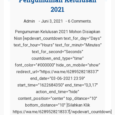
2021
Admin
Juni 3, 2021
6 Comments.
Pengumuman Kelulusan 2021 Mohon Disiapkan
Nisn [wpdevart_countdown text_for_day=”Days”
text_for_hour=”Hours” text_for_minut=”Minutes”
text_for_second=”Seconds”
countdown_end_type=”time”
font_color=”#000000″ hide_on_mobile=”show”
redirect_url=”https://wa.me/6289528218337″
end_date=”03-06-2021 23:59″
start_time=”1622684350″ end_time=”0,3,17″
action_end_time=”hide”
content_position=”center” top_ditance=”10″
bottom_distance=”10″ ]Silahkan Klik
https://wa.me/6289528218337[/wpdevart_countdown]