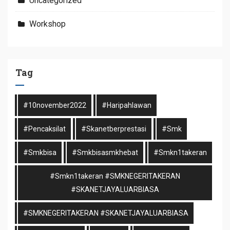
Uncategorized
Workshop
Tag
#10november2022
#haripahlawan
#pencaksilat
#skanetberprestasi
#smk
#smkbisa
#smkbisasmkhebat
#smkn1takeran
#smkn1takeran #SMKNEGERITAKERAN
#SKANETJAYALUARBIASA
#SMKNEGERITAKERAN #SKANETJAYALUARBIASA