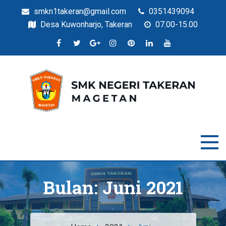
smkn1takeran@gmail.com
0351439094
Desa Kuwonharjo, Takeran
07.00-15.00
Situs Resmi SMKN Takeran
SMK Negeri Takeran
Bulan:
Juni 2021