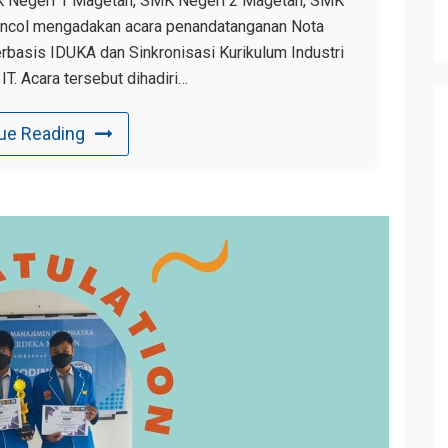
K Negeri 1 Magetan, SMK Negeri 2 Magetan, SMK
oncol mengadakan acara penandatanganan Nota
sis IDUKA dan Sinkronisasi Kurikulum Industri
T. Acara tersebut dihadiri…
ue Reading