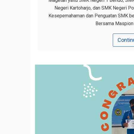
Magetan yaitu SMK Negeri 1 Bendo, SM
Negeri Kartoharjo, dan SMK Negeri P
Kesepemahaman dan Penguatan SMK berba
Bersama Maspion I
Contin