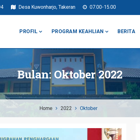
94
Desa Kuwonharjo, Takeran
07.00-15.00
PROFIL
PROGRAM KEAHLIAN
BERITA
keran
Bulan:
Oktober 2022
Home
2022
Oktober