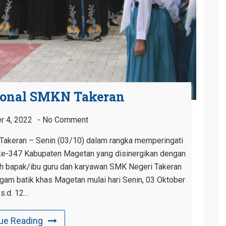
sional SMKN Takeran
r 4, 2022
No Comment
keran – Senin (03/10) dalam rangka memperingati
i ke-347 Kabupaten Magetan yang disinergikan dengan
uh bapak/ibu guru dan karyawan SMK Negeri Takeran
gam batik khas Magetan mulai hari Senin, 03 Oktober
s.d. 12…
ue Reading