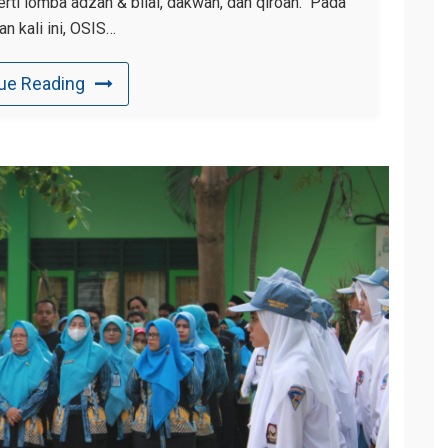
rti lomba adzan & bilal, dakwah, dan qiroah. Pada
an kali ini, OSIS…
ue Reading