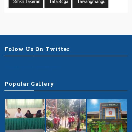
Smkn Takeran
Tata Boga
Tawangmangu
Folow Us On Twitter
Tweets by offshorethemes
Popular Gallery