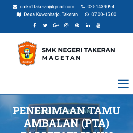
smkn1takeran@gmail.com
0351439094
Desa Kuwonharjo, Takeran
07.00-15.00
Situs Resmi SMKN Takeran
SMK Negeri Takeran
PENERIMAAN TAMU
AMBALAN (PTA)