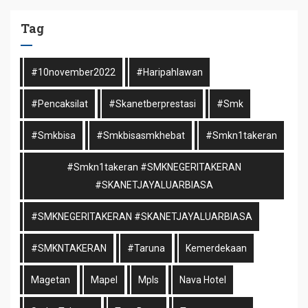
Tag
#10november2022
#haripahlawan
#pencaksilat
#skanetberprestasi
#smk
#smkbisa
#smkbisasmkhebat
#smkn1takeran
#smkn1takeran #SMKNEGERITAKERAN
#SKANETJAYALUARBIASA
#SMKNEGERITAKERAN #SKANETJAYALUARBIASA
#SMKNTAKERAN
#taruna
Kemerdekaan
Magetan
Mapel
Mpls
Nava Hotel