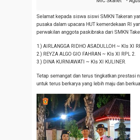
MIC Skanet
Agus
Selamat kepada siswa siswi SMKN Takeran yang
pusaka dalam upacara HUT kemerdekaan RI yan
perwakilan anggota paskibraka dari SMKN Taker
1.) AIRLANGGA RIDHO ASADULLOH ~ Kls XI RP
2.) REYZA ALGO GIO FAHRAN ~ Kls XI RPL 2.
3.) DINA KURNIAWATI ~ Kls XI KULINER.
Tetap semangat dan terus tingkatkan prestasi
untuk terus berkarya yang lebih maju dan berkual