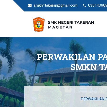
smkn1takeran@gmail.com
03514390
Situs Resmi SMKN Ta
SMK Negeri Takeran
PERWAKILAN PA
SMKN T
PERWAKILAN P