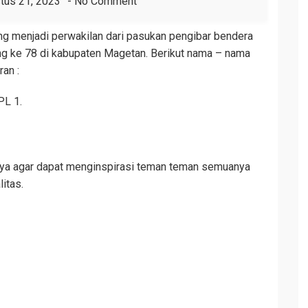
tus 21, 2023
No Comment
 menjadi perwakilan dari pasukan pengibar bendera
g ke 78 di kabupaten Magetan. Berikut nama – nama
an :
L 1.
 nya agar dapat menginspirasi teman teman semuanya
itas.