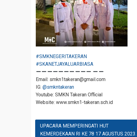
#SMKNEGERITAKERAN
#SKANETJAYALUARBIASA
Email: smkn1takeran@gmail.com
IG:
@smkntakeran
Youtube: SMKN Takeran Official
Website: www.smkn1-takeran.sch.id
Navigasi
UPACARA MEMPERINGATI HUT
Pos
KEMERDEKAAN RI KE 78 17 AGUSTUS 2023.