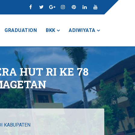
GRADUATION
BKK
ADIWIYATA
A HUT RI KE 78
MAGETAN
DI KABUPATEN