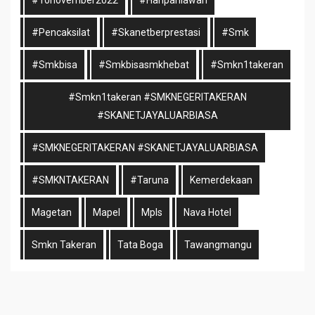
#10november2022
#haripahlawan
#pencaksilat
#skanetberprestasi
#smk
#smkbisa
#smkbisasmkhebat
#smkn1takeran
#smkn1takeran #SMKNEGERITAKERAN
#SKANETJAYALUARBIASA
#SMKNEGERITAKERAN #SKANETJAYALUARBIASA
#SMKNTAKERAN
#taruna
Kemerdekaan
Magetan
Mapel
Mpls
Nava Hotel
Smkn Takeran
Tata Boga
Tawangmangu