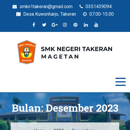
smkn1takeran@gmail.com
0351439094
Desa Kuwonharjo, Takeran
07.00-15.00
Situs Resmi SMKN Takeran
SMK Negeri Takeran
Bulan:
Desember 2023