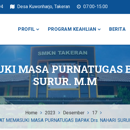
94
Desa Kuwonharjo, Takeran
07.00-15.00
PROFIL
PROGRAM KEAHLIAN
BERITA
keran
KI MASA PURNATUGAS BA
SURUR. M.M
Home
2023
Desember
17
T MEMASUKI MASA PURNATUGAS BAPAK Drs. NAHARI SURUR