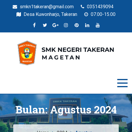
smkn1takeran@gmail.com
0351439094
Desa Kuwonharjo, Takeran
07.00-15.00
Situs Resmi SMKN Takeran
SMK Negeri Takeran
Bulan:
Agustus 2024