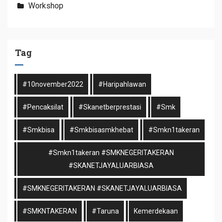
Workshop
Tag
#10november2022
#haripahlawan
#pencaksilat
#skanetberprestasi
#smk
#smkbisa
#smkbisasmkhebat
#smkn1takeran
#smkn1takeran #SMKNEGERITAKERAN
#SKANETJAYALUARBIASA
#SMKNEGERITAKERAN #SKANETJAYALUARBIASA
#SMKNTAKERAN
#taruna
Kemerdekaan