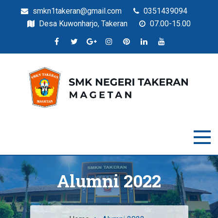
smkn1takeran@gmail.com
0351439094
Desa Kuwonharjo, Takeran
07.00-15.00
Situs Resmi SMKN Takeran
SMK Negeri Takeran
Alumni 2022