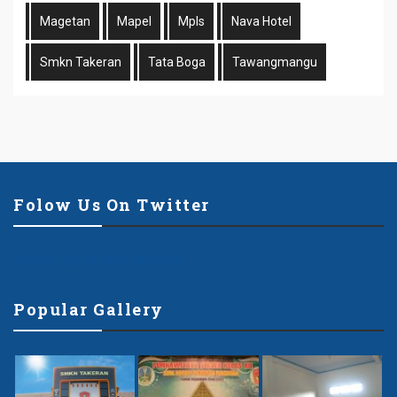
Magetan
Mapel
Mpls
Nava Hotel
Smkn Takeran
Tata Boga
Tawangmangu
Folow Us On Twitter
Tweets by offshorethemes
Popular Gallery