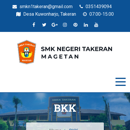
smkn1takeran@gmail.com
0351439094
Desa Kuwonharjo, Takeran
07.00-15.00
Situs Resmi SMKN Takeran
SMK Negeri Takeran
BKK