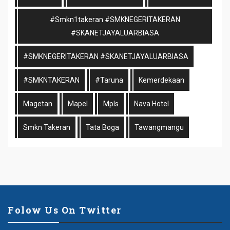
#smkn1takeran #SMKNEGERITAKERAN
#SKANETJAYALUARBIASA
#SMKNEGERITAKERAN #SKANETJAYALUARBIASA
#SMKNTAKERAN
#taruna
Kemerdekaan
Magetan
Mapel
Mpls
Nava Hotel
Smkn Takeran
Tata Boga
Tawangmangu
Folow Us On Twitter