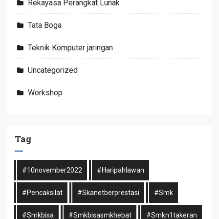
Rekayasa Perangkat Lunak
Tata Boga
Teknik Komputer jaringan
Uncategorized
Workshop
Tag
#10november2022
#haripahlawan
#pencaksilat
#skanetberprestasi
#smk
#smkbisa
#smkbisasmkhebat
#smkn1takeran