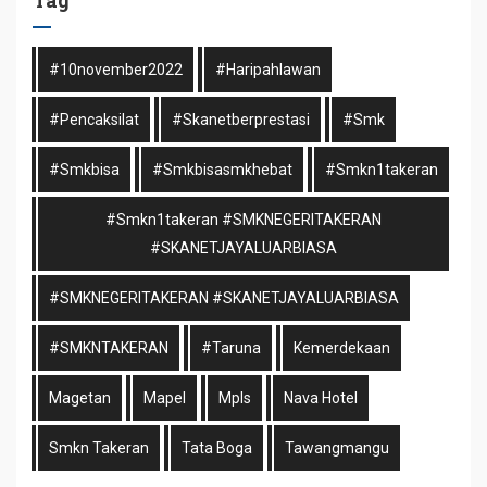
#10november2022
#haripahlawan
#pencaksilat
#skanetberprestasi
#smk
#smkbisa
#smkbisasmkhebat
#smkn1takeran
#smkn1takeran #SMKNEGERITAKERAN
#SKANETJAYALUARBIASA
#SMKNEGERITAKERAN #SKANETJAYALUARBIASA
#SMKNTAKERAN
#taruna
Kemerdekaan
Magetan
Mapel
Mpls
Nava Hotel
Smkn Takeran
Tata Boga
Tawangmangu