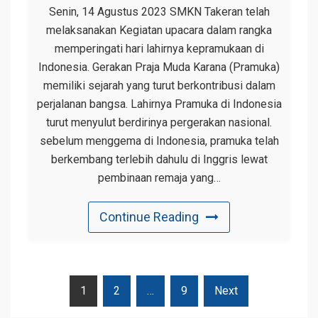
Senin, 14 Agustus 2023 SMKN Takeran telah
melaksanakan Kegiatan upacara dalam rangka
memperingati hari lahirnya kepramukaan di
Indonesia. Gerakan Praja Muda Karana (Pramuka)
memiliki sejarah yang turut berkontribusi dalam
perjalanan bangsa. Lahirnya Pramuka di Indonesia
turut menyulut berdirinya pergerakan nasional.
sebelum menggema di Indonesia, pramuka telah
berkembang terlebih dahulu di Inggris lewat
pembinaan remaja yang…
Continue Reading
Navigasi
1
2
…
9
Next
Pos