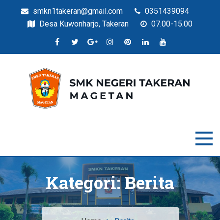
smkn1takeran@gmail.com
0351439094
Desa Kuwonharjo, Takeran
07.00-15.00
Situs Resmi SMKN Takeran
SMK Negeri Takeran
Kategori:
Berita