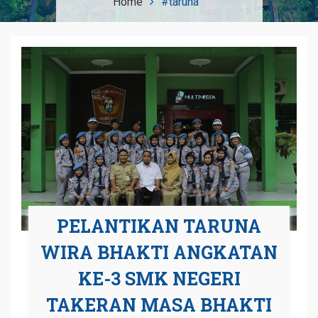
Home
#taruna
PELANTIKAN TARUNA
WIRA BHAKTI ANGKATAN
KE-3 SMK NEGERI
TAKERAN MASA BHAKTI