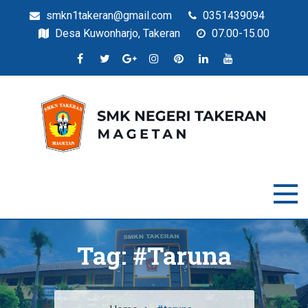
smkn1takeran@gmail.com
0351439094
Desa Kuwonharjo, Takeran
07.00-15.00
Situs Resmi SMKN Takeran
SMK Negeri Takeran
Tag:
#taruna