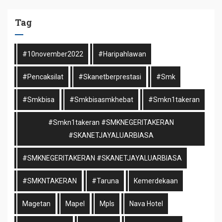
Tag
#10november2022
#haripahlawan
#pencaksilat
#skanetberprestasi
#smk
#smkbisa
#smkbisasmkhebat
#smkn1takeran
#smkn1takeran #SMKNEGERITAKERAN
#SKANETJAYALUARBIASA
#SMKNEGERITAKERAN #SKANETJAYALUARBIASA
#SMKNTAKERAN
#taruna
Kemerdekaan
Magetan
Mapel
Mpls
Nava Hotel