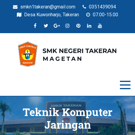
smkn1takeran@gmail.com
0351439094
Desa Kuwonharjo, Takeran
07.00-15.00
Situs Resmi SMKN Takeran
SMK Negeri Takeran
Teknik Komputer
Jaringan