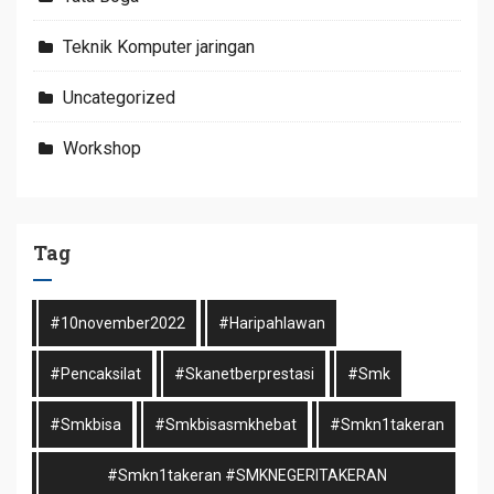
Teknik Komputer jaringan
Uncategorized
Workshop
Tag
#10november2022
#haripahlawan
#pencaksilat
#skanetberprestasi
#smk
#smkbisa
#smkbisasmkhebat
#smkn1takeran
#smkn1takeran #SMKNEGERITAKERAN