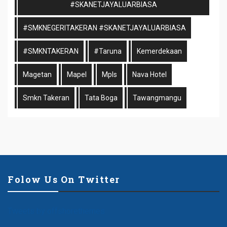
#SKANETJAYALUARBIASA
#SMKNEGERITAKERAN #SKANETJAYALUARBIASA
#SMKNTAKERAN
#taruna
Kemerdekaan
Magetan
Mapel
Mpls
Nava Hotel
Smkn Takeran
Tata Boga
Tawangmangu
Folow Us On Twitter
Tweets by offshorethemes