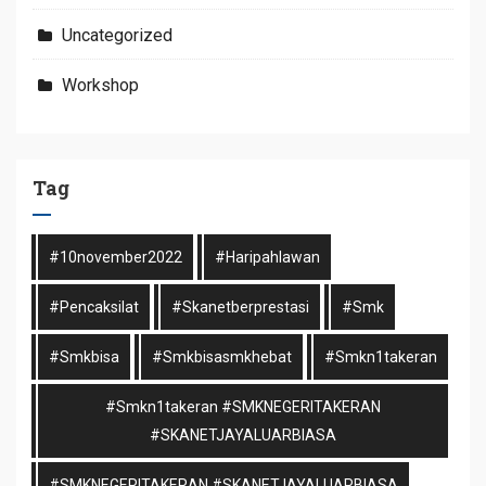
Uncategorized
Workshop
Tag
#10november2022
#haripahlawan
#pencaksilat
#skanetberprestasi
#smk
#smkbisa
#smkbisasmkhebat
#smkn1takeran
#smkn1takeran #SMKNEGERITAKERAN
#SKANETJAYALUARBIASA
#SMKNEGERITAKERAN #SKANETJAYALUARBIASA