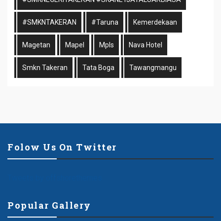
#SMKNTAKERAN
#taruna
Kemerdekaan
Magetan
Mapel
Mpls
Nava Hotel
Smkn Takeran
Tata Boga
Tawangmangu
Folow Us On Twitter
Tweets by offshorethemes
Popular Gallery