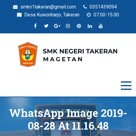
smkn1takeran@gmail.com
0351439094
Desa Kuwonharjo, Takeran
07.00-15.00
Situs Resmi SMKN Takeran
SMK Negeri Takeran
WhatsApp Image 2019-
08-28 At 11.16.48