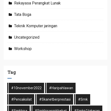
Rekayasa Perangkat Lunak
Tata Boga
Teknik Komputer jaringan
Uncategorized
Workshop
Tag
#10november2022
#haripahlawan
#pencaksilat
#skanetberprestasi
#smk
#smkbisa
#smkbisasmkhebat
#smkn1takeran