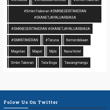
#smkn1takeran #SMKNEGERITAKERAN
#SKANETJAYALUARBIASA
#SMKNEGERITAKERAN #SKANETJAYALUARBIASA
#SMKNTAKERAN
#taruna
Kemerdekaan
Magetan
Mapel
Mpls
Nava Hotel
Smkn Takeran
Tata Boga
Tawangmangu
Folow Us On Twitter