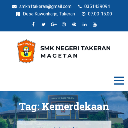
smkn1takeran@gmail.com
0351439094
Desa Kuwonharjo, Takeran
07.00-15.00
Situs Resmi SMKN Takeran
SMK Negeri Takeran
Tag:
Kemerdekaan