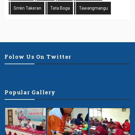
Smkn Takeran
Tata Boga
Tawangmangu
Folow Us On Twitter
Tweets by offshorethemes
Popular Gallery