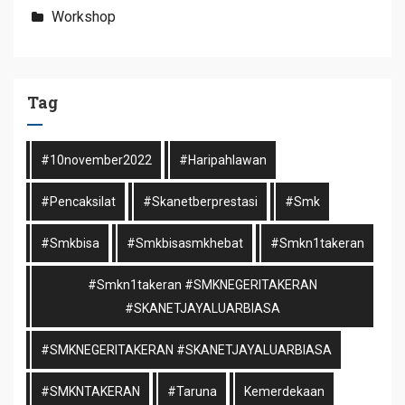
Workshop
Tag
#10november2022
#haripahlawan
#pencaksilat
#skanetberprestasi
#smk
#smkbisa
#smkbisasmkhebat
#smkn1takeran
#smkn1takeran #SMKNEGERITAKERAN
#SKANETJAYALUARBIASA
#SMKNEGERITAKERAN #SKANETJAYALUARBIASA
#SMKNTAKERAN
#taruna
Kemerdekaan