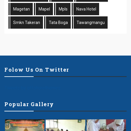
Magetan
Mapel
Mpls
Nava Hotel
Smkn Takeran
Tata Boga
Tawangmangu
Folow Us On Twitter
Tweets by offshorethemes
Popular Gallery