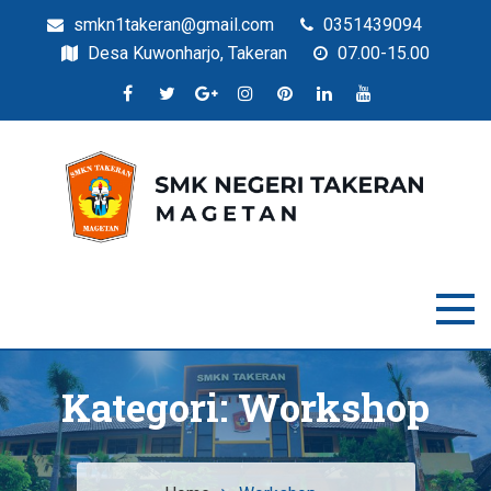
smkn1takeran@gmail.com
0351439094
Desa Kuwonharjo, Takeran
07.00-15.00
Situs Resmi SMKN Takeran
SMK Negeri Takeran
Kategori:
Workshop