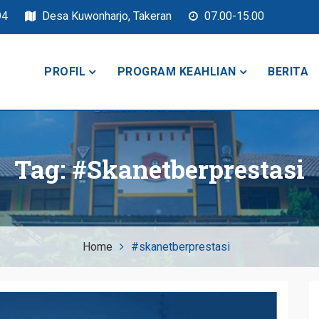
94
Desa Kuwonharjo, Takeran
07.00-15.00
PROFIL
PROGRAM KEAHLIAN
BERITA
keran
Tag:
#skanetberprestasi
Home
#skanetberprestasi