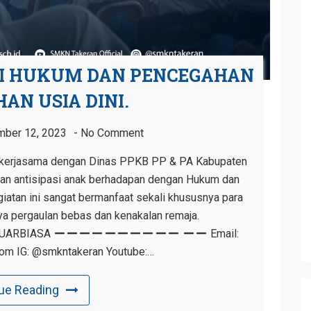
SI HUKUM DAN PENCEGAHAN
AN USIA DINI.
ber 12, 2023
No Comment
ekerjasama dengan Dinas PPKB PP & PA Kabupaten
an antisipasi anak berhadapan dengan Hukum dan
giatan ini sangat bermanfaat sekali khususnya para
ya pergaulan bebas dan kenakalan remaja.
LUARBIASA
Email:
om IG: @smkntakeran Youtube:…
ue Reading