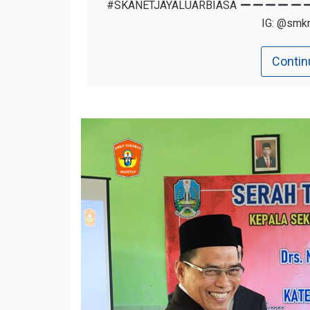
#SKANETJAYALUARBIASA
IG: @smkn
Contin