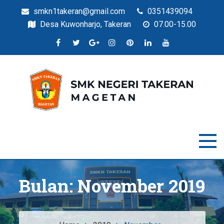
smkn1takeran@gmail.com
0351439094
Desa Kuwonharjo, Takeran
07.00-15.00
Situs Resmi SMKN Takeran
SMK Negeri Takeran
Bulan:
November 2019