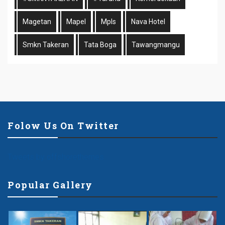
Magetan
Mapel
Mpls
Nava Hotel
Smkn Takeran
Tata Boga
Tawangmangu
Folow Us On Twitter
Tweets by offshorethemes
Popular Gallery