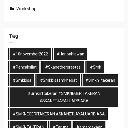
Workshop
Tag
#10november2022
#haripahlawan
#pencaksilat
#skanetberprestasi
#smk
#smkbisa
#smkbisasmkhebat
#smkn1takeran
#smkn1takeran #SMKNEGERITAKERAN
#SKANETJAYALUARBIASA
#SMKNEGERITAKERAN #SKANETJAYALUARBIASA
#SMKNTAKERAN
#taruna
Kemerdekaan