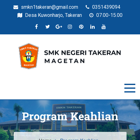
smkn1takeran@gmail.com
0351439094
Desa Kuwonharjo, Takeran
07.00-15.00
Situs Resmi SMKN Takeran
SMK Negeri Takeran
Program Keahlian