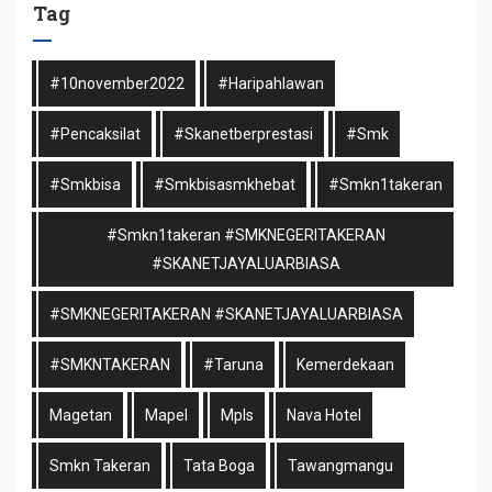
Tag
#10november2022
#haripahlawan
#pencaksilat
#skanetberprestasi
#smk
#smkbisa
#smkbisasmkhebat
#smkn1takeran
#smkn1takeran #SMKNEGERITAKERAN
#SKANETJAYALUARBIASA
#SMKNEGERITAKERAN #SKANETJAYALUARBIASA
#SMKNTAKERAN
#taruna
Kemerdekaan
Magetan
Mapel
Mpls
Nava Hotel
Smkn Takeran
Tata Boga
Tawangmangu