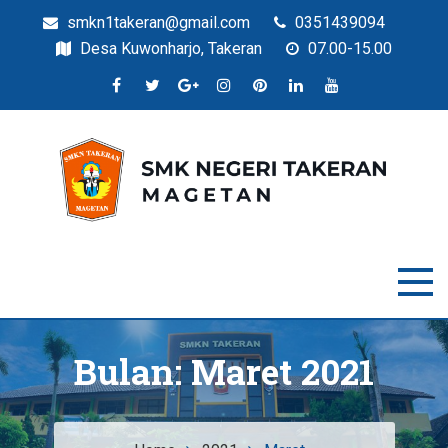
smkn1takeran@gmail.com
0351439094
Desa Kuwonharjo, Takeran
07.00-15.00
Situs Resmi SMKN Takeran
SMK Negeri Takeran
Bulan:
Maret 2021