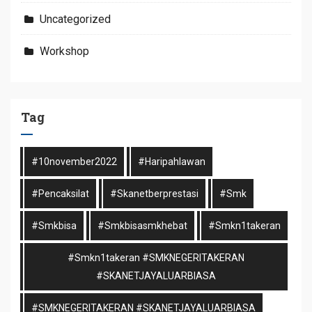
Uncategorized
Workshop
Tag
#10november2022
#haripahlawan
#pencaksilat
#skanetberprestasi
#smk
#smkbisa
#smkbisasmkhebat
#smkn1takeran
#smkn1takeran #SMKNEGERITAKERAN
#SKANETJAYALUARBIASA
#SMKNEGERITAKERAN #SKANETJAYALUARBIASA