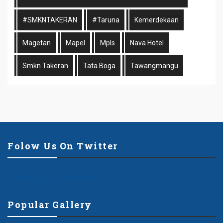
#SMKNTAKERAN
#taruna
Kemerdekaan
Magetan
Mapel
Mpls
Nava Hotel
Smkn Takeran
Tata Boga
Tawangmangu
Folow Us On Twitter
Tweets by offshorethemes
Popular Gallery