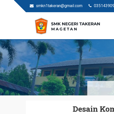
smkn1takeran@gmail.com
03514390
Situs Resmi SMKN Ta
SMK Negeri Takeran
Desain Kom