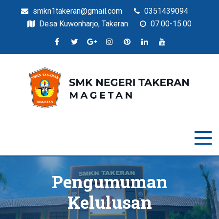
smkn1takeran@gmail.com
0351439094
Desa Kuwonharjo, Takeran
07.00-15.00
Situs Resmi SMKN Takeran
SMK Negeri Takeran
Pengumuman
Kelulusan