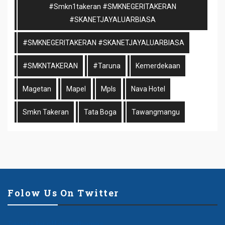
#smkn1takeran #SMKNEGERITAKERAN
#SKANETJAYALUARBIASA
#SMKNEGERITAKERAN #SKANETJAYALUARBIASA
#SMKNTAKERAN
#taruna
Kemerdekaan
Magetan
Mapel
Mpls
Nava Hotel
Smkn Takeran
Tata Boga
Tawangmangu
Folow Us On Twitter
Tweets by offshorethemes