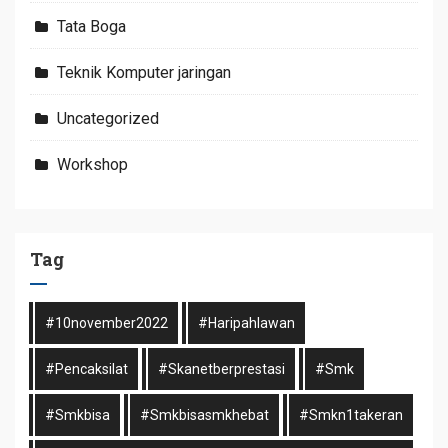
Tata Boga
Teknik Komputer jaringan
Uncategorized
Workshop
Tag
#10november2022
#haripahlawan
#pencaksilat
#skanetberprestasi
#smk
#smkbisa
#smkbisasmkhebat
#smkn1takeran