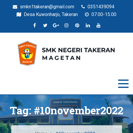
smkn1takeran@gmail.com
0351439094
Desa Kuwonharjo, Takeran
07.00-15.00
Situs Resmi SMKN Takeran
SMK Negeri Takeran
Tag:
#10november2022