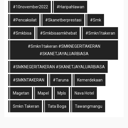
#10november2022
#haripahlawan
#pencaksilat
#skanetberprestasi
#smk
#smkbisa
#smkbisasmkhebat
#smkn1takeran
#smkn1takeran #SMKNEGERITAKERAN
#SKANETJAYALUARBIASA
#SMKNEGERITAKERAN #SKANETJAYALUARBIASA
#SMKNTAKERAN
#taruna
Kemerdekaan
Magetan
Mapel
Mpls
Nava Hotel
Smkn Takeran
Tata Boga
Tawangmangu