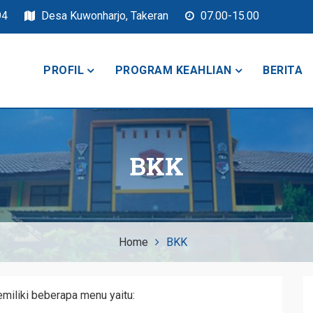
94
Desa Kuwonharjo, Takeran
07.00-15.00
PROFIL
PROGRAM KEAHLIAN
BERITA
keran
BKK
Home
BKK
iliki beberapa menu yaitu: