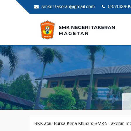
smkn1takeran@gmail.com
03514390
Situs Resmi SMKN Ta
SMK Negeri Takeran
BKK atau Bursa Kerja Khusus SMKN Takeran mem