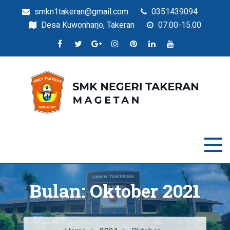
smkn1takeran@gmail.com
0351439094
Desa Kuwonharjo, Takeran
07.00-15.00
Situs Resmi SMKN Takeran
SMK Negeri Takeran
Bulan:
Oktober 2021