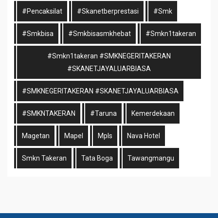
#pencaksilat
#skanetberprestasi
#smk
#smkbisa
#smkbisasmkhebat
#smkn1takeran
#smkn1takeran #SMKNEGERITAKERAN
#SKANETJAYALUARBIASA
#SMKNEGERITAKERAN #SKANETJAYALUARBIASA
#SMKNTAKERAN
#taruna
Kemerdekaan
Magetan
Mapel
Mpls
Nava Hotel
Smkn Takeran
Tata Boga
Tawangmangu