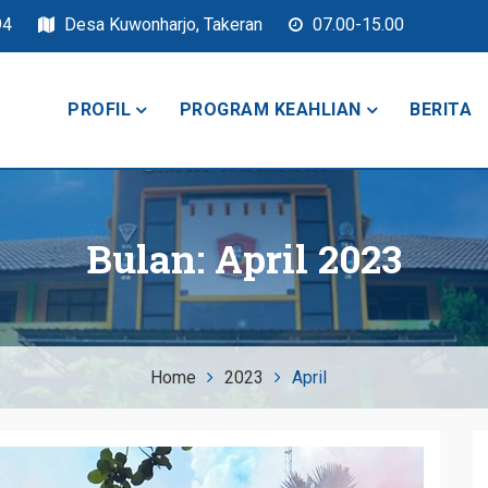
94
Desa Kuwonharjo, Takeran
07.00-15.00
PROFIL
PROGRAM KEAHLIAN
BERITA
keran
Bulan:
April 2023
Home
2023
April