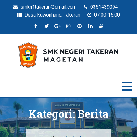
smkn1takeran@gmail.com
0351439094
Desa Kuwonharjo, Takeran
07.00-15.00
Situs Resmi SMKN Takeran
SMK Negeri Takeran
Kategori:
Berita