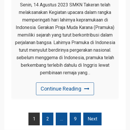
Senin, 14 Agustus 2023 SMKN Takeran telah
melaksanakan Kegiatan upacara dalam rangka
memperingati hari lahirnya kepramukaan di
Indonesia. Gerakan Praja Muda Karana (Pramuka)
memiliki sejarah yang turut berkontribusi dalam
perjalanan bangsa. Lahirnya Pramuka di Indonesia
turut menyulut berdirinya pergerakan nasional.
sebelum menggema di Indonesia, pramuka telah
berkembang terlebih dahulu di Inggris lewat
pembinaan remaja yang…
Continue Reading
Navigasi
1
2
…
9
Next
Pos