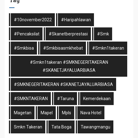
#10november2022
#haripahlawan
#pencaksilat
#skanetberprestasi
#smk
#smkbisa
#smkbisasmkhebat
#smkn1takeran
#smkn1takeran #SMKNEGERITAKERAN
#SKANETJAYALUARBIASA
#SMKNEGERITAKERAN #SKANETJAYALUARBIASA
#SMKNTAKERAN
#taruna
Kemerdekaan
Magetan
Mapel
Mpls
Nava Hotel
Smkn Takeran
Tata Boga
Tawangmangu