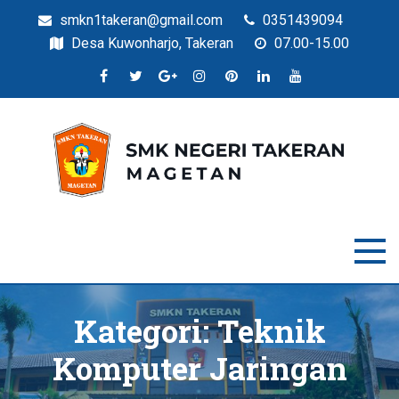
smkn1takeran@gmail.com
0351439094
Desa Kuwonharjo, Takeran
07.00-15.00
Situs Resmi SMKN Takeran
SMK Negeri Takeran
Kategori:
Teknik
Komputer Jaringan