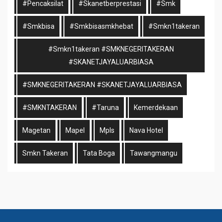
#pencaksilat
#skanetberprestasi
#smk
#smkbisa
#smkbisasmkhebat
#smkn1takeran
#smkn1takeran #SMKNEGERITAKERAN
#SKANETJAYALUARBIASA
#SMKNEGERITAKERAN #SKANETJAYALUARBIASA
#SMKNTAKERAN
#taruna
Kemerdekaan
Magetan
Mapel
Mpls
Nava Hotel
Smkn Takeran
Tata Boga
Tawangmangu