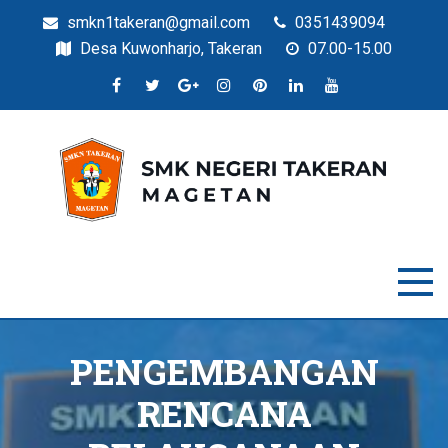
smkn1takeran@gmail.com
0351439094
Desa Kuwonharjo, Takeran
07.00-15.00
Situs Resmi SMKN Takeran
SMK Negeri Takeran
PENGEMBANGAN
RENCANA