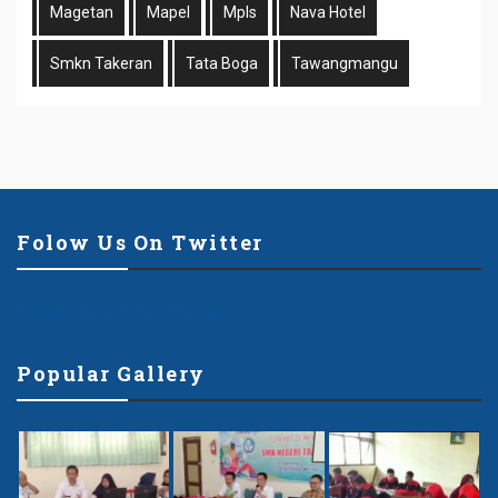
Magetan
Mapel
Mpls
Nava Hotel
Smkn Takeran
Tata Boga
Tawangmangu
Folow Us On Twitter
Tweets by offshorethemes
Popular Gallery