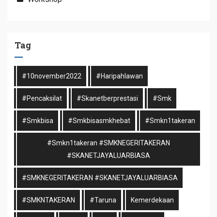
Tag
#10november2022
#haripahlawan
#pencaksilat
#skanetberprestasi
#smk
#smkbisa
#smkbisasmkhebat
#smkn1takeran
#smkn1takeran #SMKNEGERITAKERAN
#SKANETJAYALUARBIASA
#SMKNEGERITAKERAN #SKANETJAYALUARBIASA
#SMKNTAKERAN
#taruna
Kemerdekaan