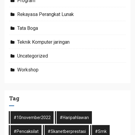
Program
Rekayasa Perangkat Lunak
Tata Boga
Teknik Komputer jaringan
Uncategorized
Workshop
Tag
#10november2022
#haripahlawan
#pencaksilat
#skanetberprestasi
#smk