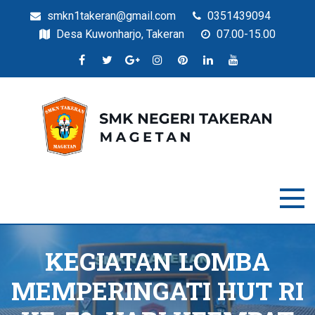
smkn1takeran@gmail.com
0351439094
Desa Kuwonharjo, Takeran
07.00-15.00
Situs Resmi SMKN Takeran
SMK Negeri Takeran
KEGIATAN LOMBA
MEMPERINGATI HUT RI