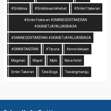
#smkbisa
#smkbisasmkhebat
#smkn1takeran
#smkn1takeran #SMKNEGERITAKERAN
#SKANETJAYALUARBIASA
#SMKNEGERITAKERAN #SKANETJAYALUARBIASA
#SMKNTAKERAN
#taruna
Kemerdekaan
Magetan
Mapel
Mpls
Nava Hotel
Smkn Takeran
Tata Boga
Tawangmangu