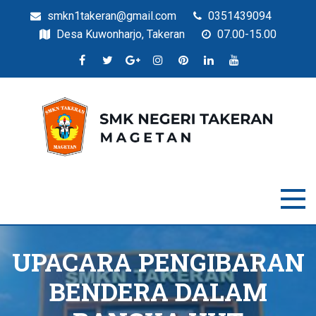
smkn1takeran@gmail.com
0351439094
Desa Kuwonharjo, Takeran
07.00-15.00
Situs Resmi SMKN Takeran
SMK Negeri Takeran
UPACARA PENGIBARAN
BENDERA DALAM