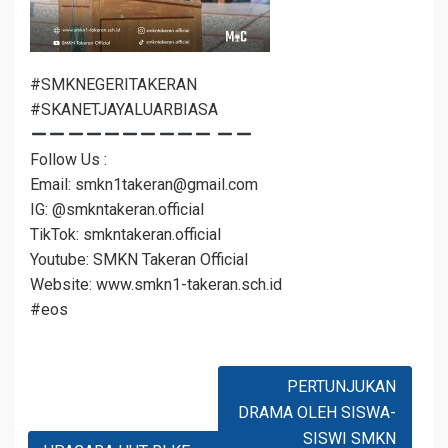
#SMKNEGERITAKERAN
#SKANETJAYALUARBIASA
Follow Us :
Email: smkn1takeran@gmail.com
IG: @smkntakeran.official
TikTok: smkntakeran.official
Youtube: SMKN Takeran Official
Website: www.smkn1-takeran.sch.id
#eos
Navigasi
PERTUNJUKAN
Pos
DRAMA OLEH SISWA-
SISWI SMKN