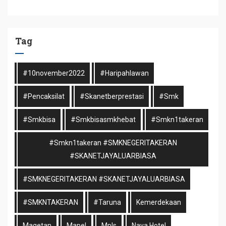
Tag
#10november2022
#haripahlawan
#pencaksilat
#skanetberprestasi
#smk
#smkbisa
#smkbisasmkhebat
#smkn1takeran
#smkn1takeran #SMKNEGERITAKERAN
#SKANETJAYALUARBIASA
#SMKNEGERITAKERAN #SKANETJAYALUARBIASA
#SMKNTAKERAN
#taruna
Kemerdekaan
Magetan
Mapel
Mpls
Nava Hotel